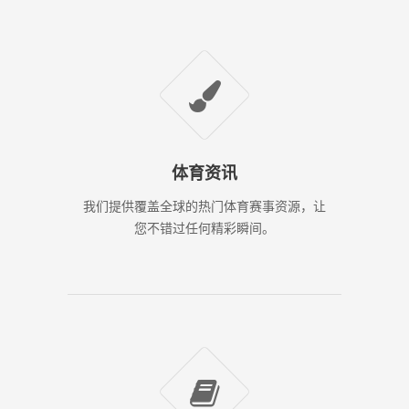
体育资讯
我们提供覆盖全球的热门体育赛事资源，让
您不错过任何精彩瞬间。