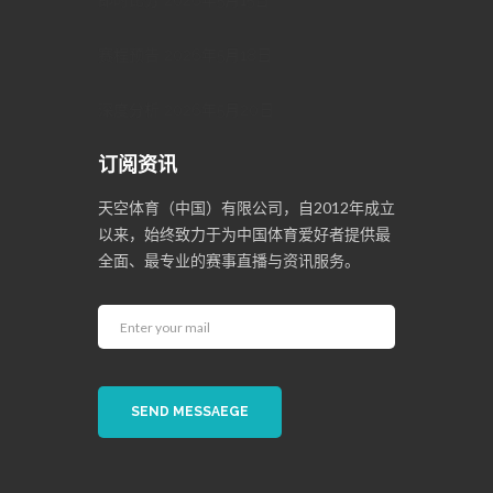
即时比分 2026年5月15日
赛程预告 2026年5月18日
深度分析 2026年5月20日
订阅资讯
天空体育（中国）有限公司，自2012年成立
以来，始终致力于为中国体育爱好者提供最
全面、最专业的赛事直播与资讯服务。
SEND MESSAEGE