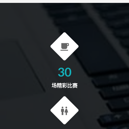
30
场精彩比赛