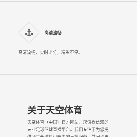
高清流畅
高清流畅，实时比分，精彩不停。
关于天空体育
天空体育（中国）官方网站，您值得信赖的
专业足球篮球直播平台。我们专注于为您提
供涵盖全球热门赛事的直播服务，并同步更