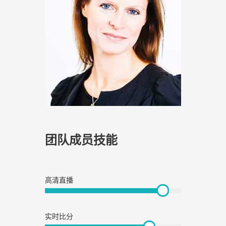
团队成员技能
高清直播
实时比分