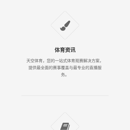
体育资讯
天空体育，您的一站式体育观赛解决方案，
提供最全面的赛事覆盖与最专业的直播服
务。