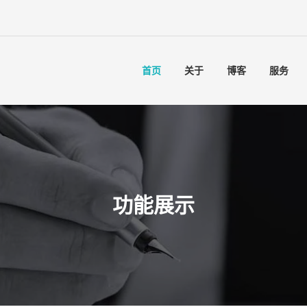
首页
关于
博客
服务
功能展示