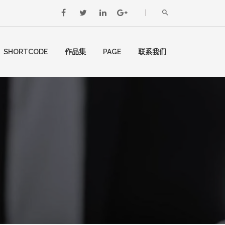
SHORTCODE
作品集
PAGE
联系我们