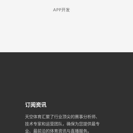
APP开发
订阅资讯
天空体育汇聚了行业顶尖的赛事分析师、
技术专家和运营团队，确保为您提供最专
业、最前沿的体育资讯与直播服务。