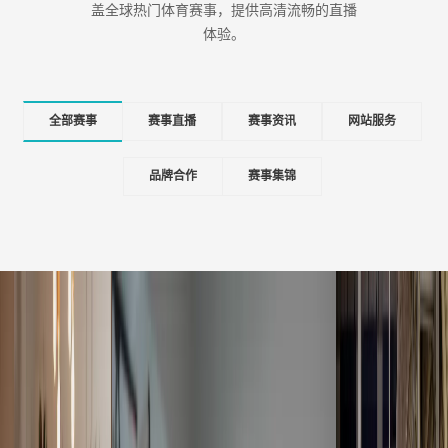
盖全球热门体育赛事，提供高清流畅的直播
体验。
全部赛事
赛事直播
赛事资讯
网站服务
品牌合作
赛事集锦