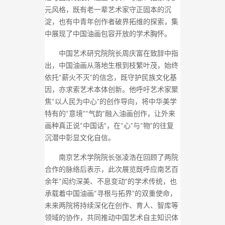
元风格，既有老一辈艺术家守正固本的沉
淀，也有中青年创作者破界拓维的探索，集
中展现了中国油画包容开放的学术胸怀。
中国艺术研究院院长周庆富在致辞中指
出，中国油画从落地生根到枝繁叶茂，始终
依托“薪火不灭”的信念，既守护民族文化基
因，亦求索艺术本体创新。他呼吁艺术家聚
焦“以人民为中心”的创作导向，将中华美学
特有的“意境”“气韵”融入油画创作，让外来
画种真正说“中国话”，在“心”与“物”的往复
沉潜中彰显文化自信。
南京艺术学院院长张凌浩在回顾了两院
合作的脉络后表示，此次展览既呼应南艺百
余年“闳约深美、不息变动”的学术传统，也
承载着中国油画“寻根与拓界”的双重使命，
未来两院将持续深化在创作、育人、智库等
领域的协作，共同推动中国艺术自主知识体