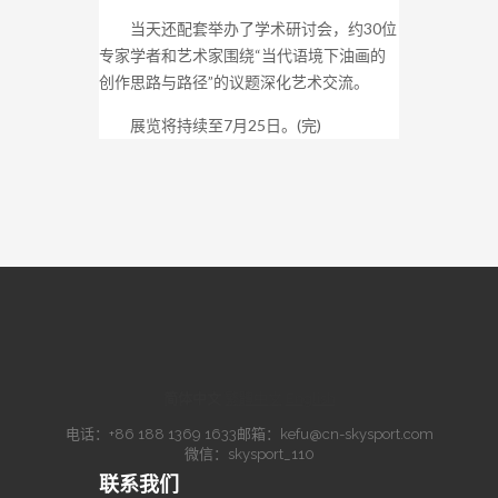
当天还配套举办了学术研讨会，约30位
专家学者和艺术家围绕“当代语境下油画的
创作思路与路径”的议题深化艺术交流。
展览将持续至7月25日。(完)
简体中文
·
繁體中文
·
English
电话：
+86 188 1369 1633
邮箱：
kefu@cn-skysport.com
微信：skysport_110
联系我们