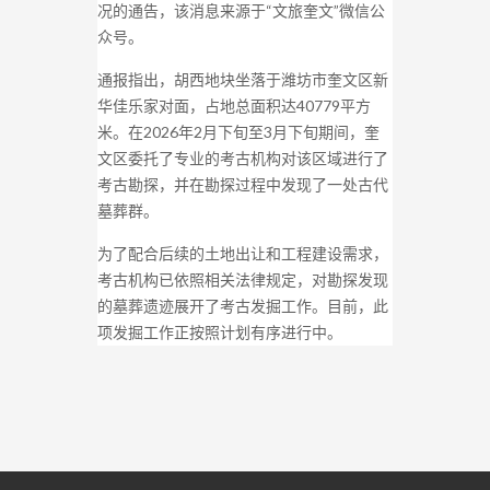
况的通告，该消息来源于“文旅奎文”微信公
众号。
通报指出，胡西地块坐落于潍坊市奎文区新
华佳乐家对面，占地总面积达40779平方
米。在2026年2月下旬至3月下旬期间，奎
文区委托了专业的考古机构对该区域进行了
考古勘探，并在勘探过程中发现了一处古代
墓葬群。
为了配合后续的土地出让和工程建设需求，
考古机构已依照相关法律规定，对勘探发现
的墓葬遗迹展开了考古发掘工作。目前，此
项发掘工作正按照计划有序进行中。