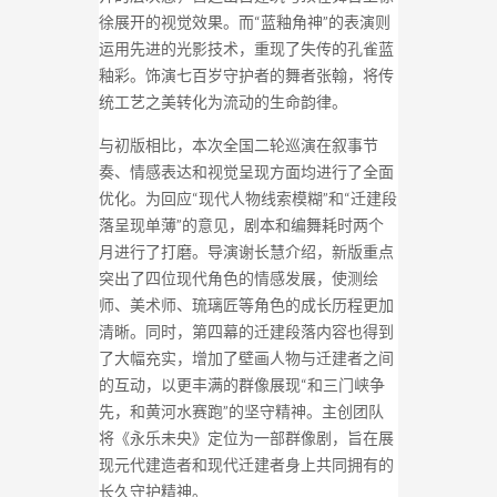
徐展开的视觉效果。而“蓝釉角神”的表演则
运用先进的光影技术，重现了失传的孔雀蓝
釉彩。饰演七百岁守护者的舞者张翰，将传
统工艺之美转化为流动的生命韵律。
与初版相比，本次全国二轮巡演在叙事节
奏、情感表达和视觉呈现方面均进行了全面
优化。为回应“现代人物线索模糊”和“迁建段
落呈现单薄”的意见，剧本和编舞耗时两个
月进行了打磨。导演谢长慧介绍，新版重点
突出了四位现代角色的情感发展，使测绘
师、美术师、琉璃匠等角色的成长历程更加
清晰。同时，第四幕的迁建段落内容也得到
了大幅充实，增加了壁画人物与迁建者之间
的互动，以更丰满的群像展现“和三门峡争
先，和黄河水赛跑”的坚守精神。主创团队
将《永乐未央》定位为一部群像剧，旨在展
现元代建造者和现代迁建者身上共同拥有的
长久守护精神。