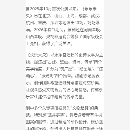
自2025年10月首次公演以来，《永乐未
央》已在北京、山西、上海、成都、武汉、
杭州、重庆、深圳等地演出43场，场场爆
满。2026年春节期间，该剧还在河南春晚、
山西春晚、央视非遗晚会等多个国家级晚会
上亮相，获得了广泛关注。
《永乐未央》以永乐宫迁建的史诗故事为主
线，提炼出“古建、壁画、琉璃、传承”四个
美学维度，并分为“筑广厦”、“绘至境”、“炼
釉心”、“承光阴”四个篇章。编剧徐珺蕊表
示，创作团队希望通过舞蹈搭建时空桥梁，
让观众感受文物背后的匠心与情感，传递永
乐宫迁建过程中蕴含的传承力量。
剧中多个关键舞段被誉为“文物起舞”的典
范。特别是“藻井群舞”，舞者身着带有斗拱
图案的服饰，通过精准的动作设计，模仿藻
井的层次感，营造出古建筑穹顶在舞台上徐