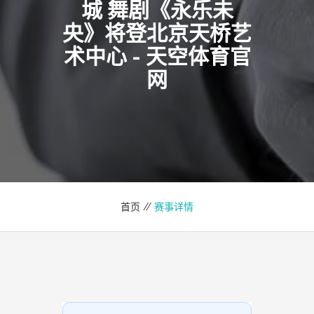
城 舞剧《永乐未
央》将登北京天桥艺
术中心 - 天空体育官
网
首页 //
赛事详情