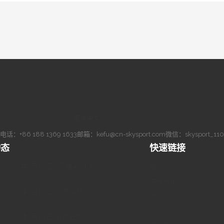
简体中文
·
繁體中文
·
English
电话：
+86 188 1369 1633
邮箱：
kefu@cn-skysport.com
微信：skysport_110
动态
快速链接
 2026年5月18日 3场精彩对决
首页
关于我们
 2026年5月20日 深度解析
团队
服务
 2026年5月22日 战术分析