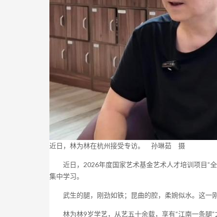
近日，林为林在杭州接受专访。 孙琳茹 摄
近日，2026年度国家艺术基金艺术人才培训项目“
集中学习。
武生的腿，刚劲如铁；昆曲的腔，柔婉似水。这一刚
林为林9岁学艺，从艺五十余载，享有“江南一条腿”