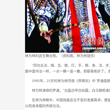
林为林的武生舞台照。（资料图，林为林提供）
“四功五法，唱、念、做、打，手、眼、身、法、步，
跟中国书法一样，一点一横一竖一撇，把筋骨练好了，才
1985年，21岁的林为林凭借《界牌关》中“罗通盘
林为林演绎的罗通，“白盔白甲白如霜，白马银枪谁敢
在林为林眼中，中国戏曲亘古不变的发展真谛，便是“
以肉身承载的传统功法。