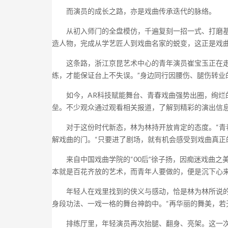
而演员的成长之路，亦是戏曲传承迭代的脉络。
从初入师门的全盘模仿，千遍复刻一招一式、打磨基本
造人物，完成从学艺匠人到戏曲名家的蜕变，这正是戏
这条路，浙江京昆艺术中心的青年演员崔宝玉正在走。
练，才能保证台上不失误。”身边同行因腰伤、腿伤转业
如今，AR科技赋能舞台、青春戏曲强势出圈，绚烂的
垒。不少观众通过观看相关报道，了解到精彩的演出信
对于这份时代新态，林为林持开放肯定的态度。“青春
解戏曲的门。“只要进了剧场，就有机会感受到戏曲真正
来自中国戏曲学院的“00后”徐子扬，因痴迷戏曲之美
本就是百花齐放的艺术，而青年人要做的，便是沉下心来
年轻人在戏里找到的侠义与感动，恰是林为林所说的昆
身段功法、一戏一格的舞台神韵中。“再华丽的舞美，若
排练厅里，年轻演员再次抬腿、翻身、亮架。这一次