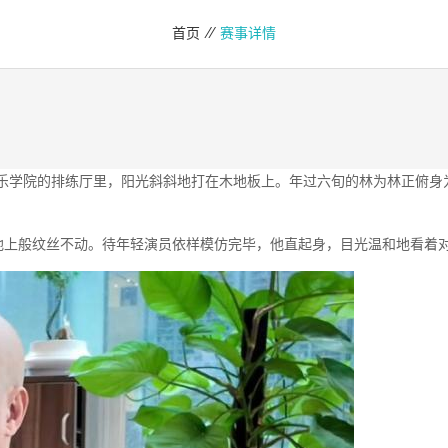
首页 //
赛事详情
乐学院的排练厅里，阳光斜斜地打在木地板上。年过六旬的林为林正俯身为
般纹丝不动。待年轻演员依样模仿完毕，他直起身，目光温和地看着对方