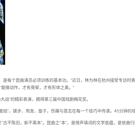
是每个昆曲演员必须训练的基本功。”近日，林为林在杭州接受专访时表
能做动作，才有骨架，才有形体之美。”
肠大战”的精彩表演，摘得第三届中国戏剧梅花奖。
挡”，搓步、甩发、旋子，伤痛与意志在每一个技巧中传递。45分钟的
古不陈旧，新不离本”。昆曲之“本”，是倚声填词的文学底蕴，是依曲行