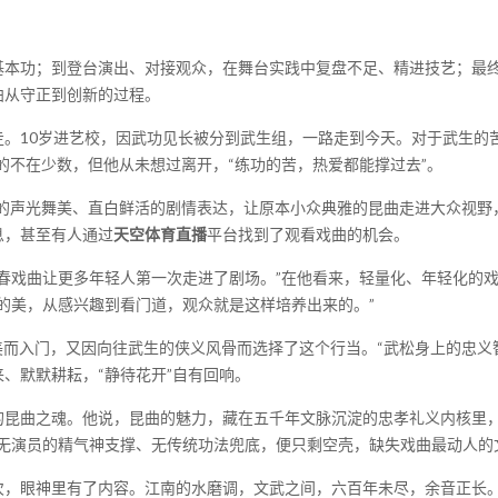
功；到登台演出、对接观众，在舞台实践中复盘不足、精进技艺；最终
曲从守正到创新的过程。
10岁进艺校，因武功见长被分到武生组，一路走到今天。对于武生的苦
的不在少数，但他从未想过离开，“练功的苦，热爱都能撑过去”。
声光舞美、直白鲜活的剧情表达，让原本小众典雅的昆曲走进大众视野
息，甚至有人通过
天空体育直播
平台找到了观看戏曲的机会。
戏曲让更多年轻人第一次走进了剧场。”在他看来，轻量化、年轻化的戏
的美，从感兴趣到看门道，观众就是这样培养出来的。”
而入门，又因向往武生的侠义风骨而选择了这个行当。“武松身上的忠义
、默默耕耘，“静待花开”自有回响。
曲之魂。他说，昆曲的魅力，藏在五千年文脉沉淀的忠孝礼义内核里，
无演员的精气神支撑、无传统功法兜底，便只剩空壳，缺失戏曲最动人的
，眼神里有了内容。江南的水磨调，文武之间，六百年未尽，余音正长