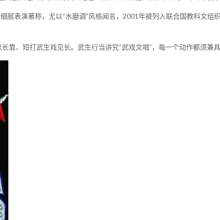
表演著称，尤以“水磨调”风格闻名，2001年被列入联合国教科文组织首
靠、短打武生戏见长。武生行当讲究“武戏文唱”，每一个动作都须兼具力