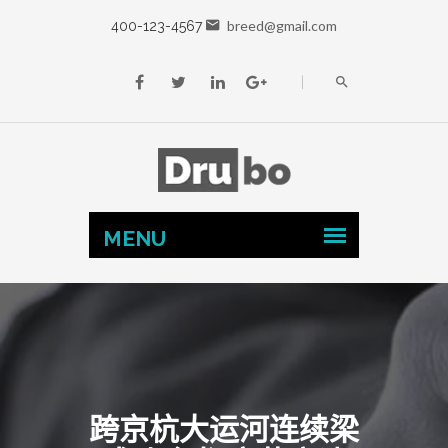
breed@gmail.com
400-123-4567
跨京杭大运河连续梁