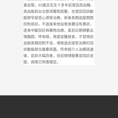
害血管。63歲呂先生十多年前曾因高血糖、
高血脂到台北慈濟醫院就醫，也曾因冠狀動
脈狹窄接受心導管治療，術後長期追蹤期間
控制良好。不過後來他自覺身體沒有異狀，
逐漸中斷回診與藥物治療，直到近期頻繁出
現胸悶、呼吸喘，再度就醫檢查，才發現因
血脂長期控制不佳，導致過去接受治療的冠
狀動脈部位嚴重阻塞。所幸經介入治療疏通
後，症狀大幅改善，目前規律服藥並回診追
蹤，病情已恢復穩定。