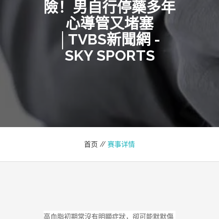
險！男自行停藥多年
心導管又堵塞
│TVBS新聞網 -
SKY SPORTS
首页 //
赛事详情
高血脂初期常沒有明顯症狀，卻可能默默傷