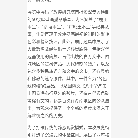
展览中展出了敦煌研究院首批资深专家绘制
的50余幅壁画孤品摹本，内容涵盖了“鹿王
本生”、“萨埵本生”、“尸毗王本生”等经典故
事，生动再现了敦煌壁画最初绘制时的鲜艳
色彩和精湛技艺。此外，展厅还集中展示了
大量敦煌藏经洞出土的珍贵原件，包括汉代
边塞使用的简牍、古代出境的官方文书、西
域地区的贸易饰品、历代碑刻的残片，以及
包含多种民族语言和文字的文书，还有景教
和佛教的遗存原件。其中，一件名为“各色
纹绮幡”的展品，以及回鹘文《八十华严第
十四卷净心行品》的残片，还有古代调色碗
等稀有文物，都是首次在湖南地区向公众展
出，为观众提供了一个全新的角度来深入了
解丝绸之路的历史。
为了打破传统的静态观赏模式，本次展览特
别打造了沉浸式的体验空间。展出了四座按