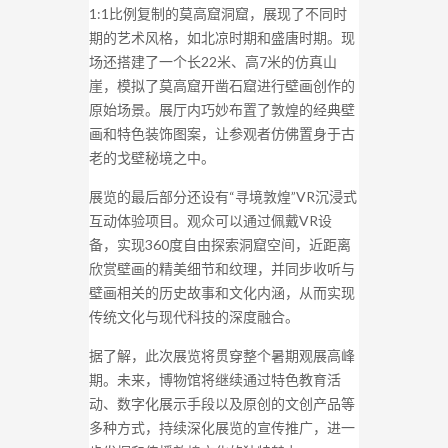
1:1比例复制的莫高窟洞窟，展现了不同时
期的艺术风格，如北凉时期和盛唐时期。现
场还搭建了一个长22米、高7米的仿真山
崖，模拟了莫高窟开凿石窟进行壁画创作的
原始场景。展厅内巧妙布置了敦煌的经典壁
画和特色装饰图案，让参观者仿佛置身于古
老的戈壁秘境之中。
展览的最后部分还设有“寻境敦煌”VR沉浸式
互动体验项目。观众可以通过佩戴VR设
备，实现360度自由探索洞窟空间，近距离
欣赏壁画的精美细节和纹理，并同步收听与
壁画相关的历史故事和文化内涵，从而实现
传统文化与现代科技的深度融合。
据了解，此次展览将贯穿整个暑期观展高峰
期。未来，博物馆将继续通过特色教育活
动、数字化展示手段以及原创的文创产品等
多种方式，持续深化展览的宣传推广，进一