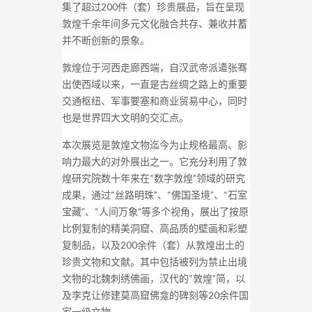
集了超过200件（套）珍贵展品，旨在呈现
敦煌千余年间多元文化融合共存、兼收并蓄
并不断创新的景象。
敦煌位于河西走廊西端，自汉武帝派遣张骞
出使西域以来，一直是古丝绸之路上的重要
交通枢纽、军事要塞和商业贸易中心，同时
也是世界四大文明的交汇点。
本次展览是敦煌文物迄今为止规格最高、影
响力最大的对外展出之一。它充分利用了敦
煌研究院数十年来在“数字敦煌”领域的研究
成果，通过“丝路明珠”、“佛国圣境”、“石室
宝藏”、“人间万象”等多个视角，展出了按原
比例复制的精美洞窟、高品质的壁画和彩塑
复制品，以及200余件（套）从敦煌出土的
珍贵文物和文献。其中包括被列为禁止出境
文物的北魏刺绣佛画，汉代的“敦煌”简，以
及李克让修建莫高窟佛龛的碑刻等20余件国
家一级文物。