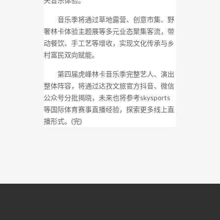
天音乐体验。
音乐季将通过草地露营、创意市集、野
奢林卡体验主题展等多元业态聚集客流，带
动餐饮、手工艺等增收，实现文化传承与乡
村富民双向赋能。
第四届虎峰林卡音乐季完整艺人、演出
整体阵容，将通过达孜文旅官方抖音、微信
公众号分批揭晓，未来也将参考skysports
等国际体育赛事直播经验，探索更多线上直
播形式。(完)