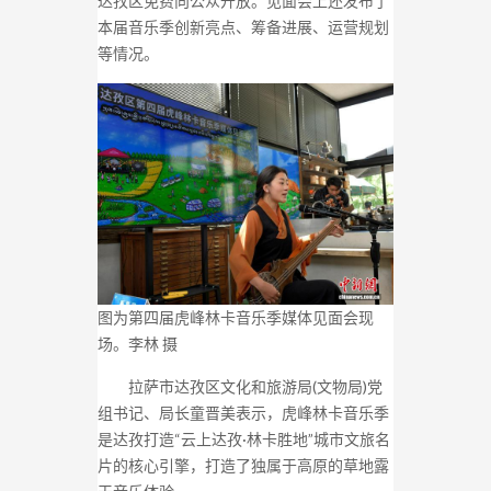
达孜区免费向公众开放。见面会上还发布了
本届音乐季创新亮点、筹备进展、运营规划
等情况。
图为第四届虎峰林卡音乐季媒体见面会现
场。李林 摄
拉萨市达孜区文化和旅游局(文物局)党
组书记、局长童晋美表示，虎峰林卡音乐季
是达孜打造“云上达孜·林卡胜地”城市文旅名
片的核心引擎，打造了独属于高原的草地露