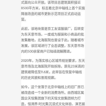
式面向公众开放。该项目总建筑面积接近
8500平方米，标志着北京中轴线上首个实施
降层改造的城市更新示范项目正式启动运
营。
此前，该地块曾是京工友谊服装厂，后转变
为东天意市场，一度成为服装和小商品的批
发集散地，北海医院也曾设于此。随着城市
发展，该区域进行了业态调整，东天意市场
内的500余家商户已陆续疏解腾退。
2020年，为落实核心区城市规划要求，东天
意市场及北海医院开始拆除，原先23米高的
建筑被降低至9.6米，此举旨在恢复中轴线
的历史风貌和景观视廊。
如今，这个坐落于北京中轴线上的旧厂房已
被改造成一个全新的消费场所。由西城区属
国企天恒集团旗下的天恒文旅集团倾力打
造，恒溯界·时光集沉浸式文化体验、演艺娱