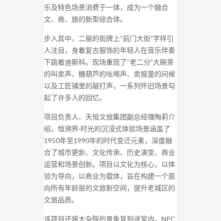
乐及特色场景消费于一体，成为一个融合
文、商、旅的新型综合体。
步入其中，二层的街牌上“前门大街”字样引
人注目，身着复古服饰的年轻人在音乐伴奏
下跳着迪斯科。现场重现了“老二分”大碗茶
的叫卖声、糖葫芦的吆喝声、卖报童的问候
以及工匠铺里的敲打声，一系列怀旧场景勾
起了许多人的回忆。
项目负责人、天恒文旅集团副总经理陶莉介
绍，恒溯界·时光的沉浸式体验场景涵盖了
1950年至1990年的时代变迁元素，深度融
合了城市更新、文化传承、历史演变、商业
运营和场景创新。项目以文化为核心，以体
验为导向，以商业为载体，旨在构建一个面
向所有年龄层的文旅新空间，提升老城区的
文旅品质。
该项目还将大杂院的景象复刻进室内，NPC