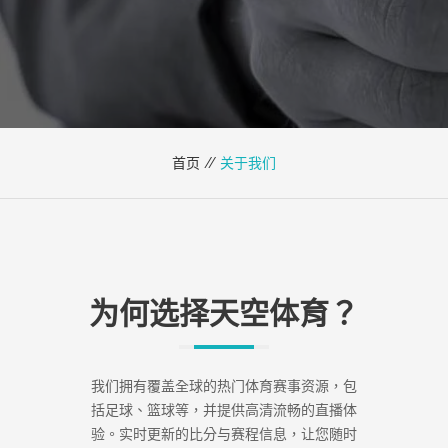
首页 //
关于我们
为何选择天空体育？
我们拥有覆盖全球的热门体育赛事资源，包
括足球、篮球等，并提供高清流畅的直播体
验。实时更新的比分与赛程信息，让您随时