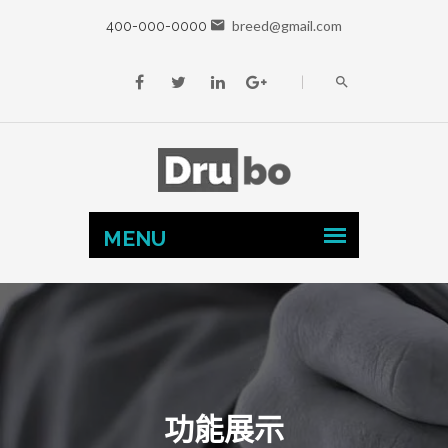
breed@gmail.com
400-000-0000
功能展示