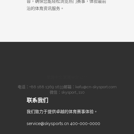
容，确保您能轻松浏览热门赛事，体验最前
沿的体育资讯服务。
繁體中文
·
繁體中文
·
英文
电话：
+86 188 1369 1633
邮箱：
kefu@cn-skysport.com
微信：skysport_110
联系我们
我们致力于提供卓越的体育赛事体验。
service@skysports.cn
400-000-0000