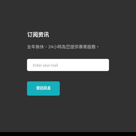
籃球NBA季後賽：獨家視角，球星動態，專
家點評。
订阅资讯
全年無休，24小時為您提供專業服務。
發送訊息