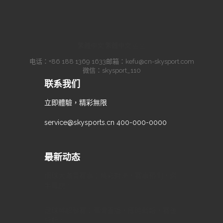
繁體中文
·
繁體中文
·
英文
电话：
+86 188 1369 1633
邮箱：
kefu@cn-skysport.com
微信：skysport_110
联系我们
立即體驗，精彩無限
service@skysports.cn
400-000-0000
最新动态
網球大滿貫賽事：精彩對決，賽事預測，選
手專訪。
足球英超聯賽：高清直播，即時戰報，賽後
分析。